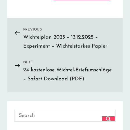
Beitrags-
PREVIOUS
Previous
Wichtelplan 2025 – 13.12.2025 –
Post
Navigation
Experiment – Wichtelstarkes Papier
NEXT
Next
24 kostenlose Wichtel-Briefumschläge
Post
– Sofort Download (PDF)
Search
SEARCH
for: