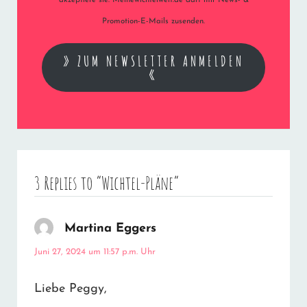
akzeptiere sie. Meinewichtelwelt.de darf mir News- &
Promotion-E-Mails zusenden.
» ZUM NEWSLETTER ANMELDEN
«
3 Replies to “Wichtel-Pläne”
Martina Eggers
sagt:
Juni 27, 2024 um 11:57 p.m. Uhr
Liebe Peggy,