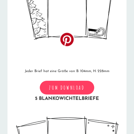
Jeder Brief hat eine Größe von B: 104mm, H: 228mm
ZUM DOWNLOAD
5 BLANKOWICHTELBRIEFE