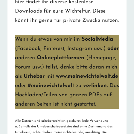
hier findet ihr diverse kostenlose
Downloads für eure Wichteltür. Diese
könnt ihr gerne für private Zwecke nutzen.
Wenn du etwas von mir im
SocialMedia
(Facebook, Pinterest, Instagram usw.)
oder
anderen
Onlineplattformen
(Homepage,
Forum usw.) teilst, denke bitte daran mich
als
Urheber
mit
www.meinewichtelwelt.de
oder
#meinewichtelwelt
zu
verlinken.
Das
Hochladen/Teilen von ganzen PDFs auf
anderen Seiten ist nicht gestattet.
Alle Dateien sind urheberrechtlich geschützt. Jede Verwendung
außerhalb des Urheberschutzgesetztes sind ohne Zustimmung des
Urhebers (Rechteinhaber: meinewichtelwelt.de) unzulässig. Die