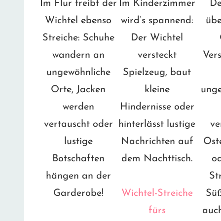
Im Flur treibt der
Im Kinderzimmer
De
Wichtel ebenso
wird’s spannend:
übe
Streiche: Schuhe
Der Wichtel
wandern an
versteckt
Vers
ungewöhnliche
Spielzeug, baut
Orte, Jacken
kleine
unge
werden
Hindernisse oder
vertauscht oder
hinterlässt lustige
ve
lustige
Nachrichten auf
Ost
Botschaften
dem Nachttisch.
od
hängen an der
St
Garderobe!
Wichtel-Streiche
Süß
fürs
auc