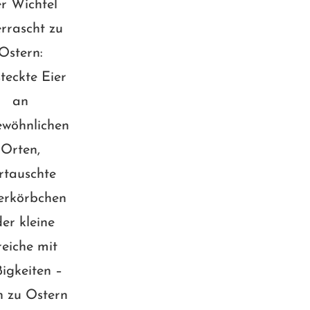
r Wichtel
rrascht zu
Ostern:
teckte Eier
an
wöhnlichen
Orten,
rtauschte
erkörbchen
er kleine
reiche mit
igkeiten –
h zu Ostern