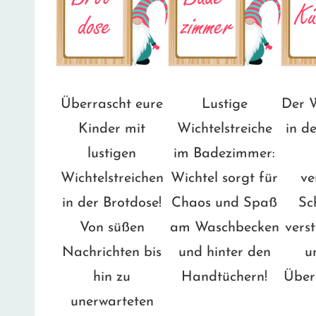
Überrascht eure
Lustige
Der W
Kinder mit
Wichtelstreiche
in d
lustigen
im Badezimmer:
Wichtelstreichen
Wichtel sorgt für
ve
in der Brotdose!
Chaos und Spaß
Sc
Von süßen
am Waschbecken
vers
Nachrichten bis
und hinter den
u
hin zu
Handtüchern!
Über
unerwarteten