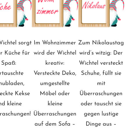
ichtel sorgt
Im Wohnzimmer
Zum Nikolaustag
er Küche für
wird der Wichtel
wird’s witzig: Der
Spaß:
kreativ:
Wichtel versteckt
rtauschte
Versteckte Deko,
Schuhe, füllt sie
hubladen,
umgestellte
mit
teckte Kekse
Möbel oder
Überraschungen
nd kleine
kleine
oder tauscht sie
raschungen!
Überraschungen
gegen lustige
auf dem Sofa –
Dinge aus –