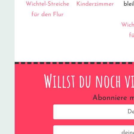
Wichtel-Streiche
Kinderzimmer
blei
für den Flur
Wich
f
Willst du noch v
Abonniere m