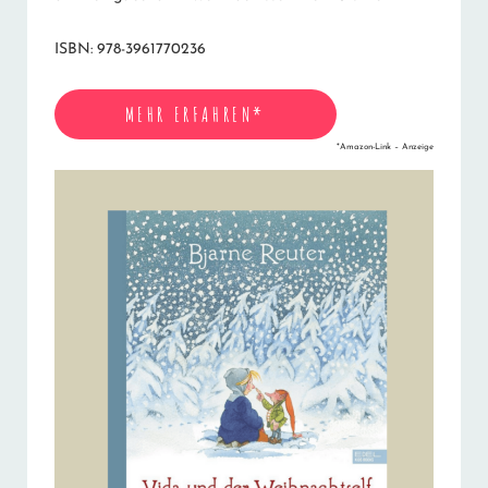
ISBN: 978-3961770236
MEHR ERFAHREN*
*Amazon-Link – Anzeige