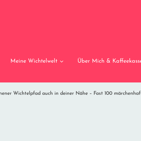
Meine Wichtelwelt
Über Mich & Kaffeekass
ener Wichtelpfad auch in deiner Nähe – Fast 100 märchenha