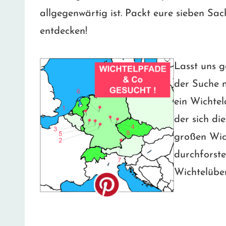
allgegenwärtig ist. Packt eure sieben S
entdecken!
Lasst uns g
der Suche n
ein Wichtel
der sich di
großen Wich
durchforst
Wichtelüber