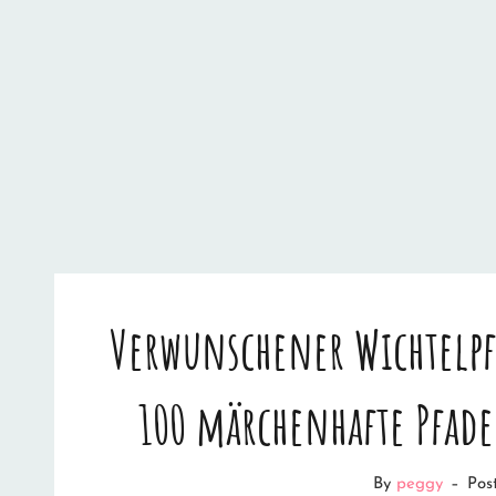
Verwunschener Wichtelpf
100 märchenhafte Pfad
By
peggy
–
Pos